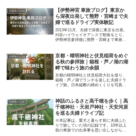
【伊勢神宮 車旅ブログ】東京か
夫婦旅の記録
ら深夜出発して熊野・宮崎まで夫
婦で巡るドライブ実体験記
2013年11月、夫婦で深夜に東京を出発。
刈谷ハイウェイオアシスで朝食をとり、
伊勢神宮参拝後に熊野・宮崎まで車旅し
た記録です。
京都・晴明神社と伏見稲荷をめぐ
夫婦旅の記録
る秋の参拝旅｜箱根・芦ノ湖の湖
畔で味わう旅の余韻
京都の晴明神社と伏見稲荷大社を巡り、
箱根・芦ノ湖でランチを楽しむ夫婦ドラ
イブ旅。日本縦断の締めくくりを写真と
共に紹介。
神話のふるさと高千穂を歩く｜高
夫婦旅の記録
千穂神社・天岩戸神社・天安河原
を巡る夫婦ドライブ記
※本記事は、愛犬と暮らす前に夫婦ふた
りで旅していた頃の記録です。10年以上
前の車旅での出来事を思い出しながら綴
っていますので今の状況と異なる場合が