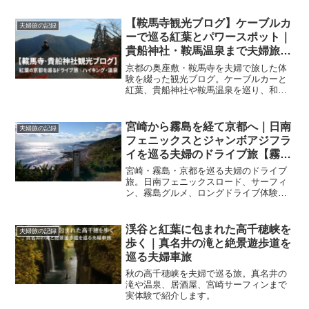
【鞍馬寺観光ブログ】ケーブルカ
夫婦旅の記録
ーで巡る紅葉とパワースポット｜
貴船神社・鞍馬温泉まで夫婦旅の
記録
京都の奥座敷・鞍馬寺を夫婦で旅した体
験を綴った観光ブログ。ケーブルカーと
紅葉、貴船神社や鞍馬温泉を巡り、和菓
子カフェで締めくくる癒しの1日。アクセ
ス・駐車場情報も掲載。
宮崎から霧島を経て京都へ｜日南
夫婦旅の記録
フェニックスとジャンボアジフラ
イを巡る夫婦のドライブ旅【霧島
ランチ・宮崎ドライブモデルコー
宮崎・霧島・京都を巡る夫婦のドライブ
ス】
旅。日南フェニックスロード、サーフィ
ン、霧島グルメ、ロングドライブ体験を
紹介。
渓谷と紅葉に包まれた高千穂峡を
夫婦旅の記録
歩く｜真名井の滝と絶景遊歩道を
巡る夫婦車旅
秋の高千穂峡を夫婦で巡る旅。真名井の
滝や温泉、居酒屋、宮崎サーフィンまで
実体験で紹介します。