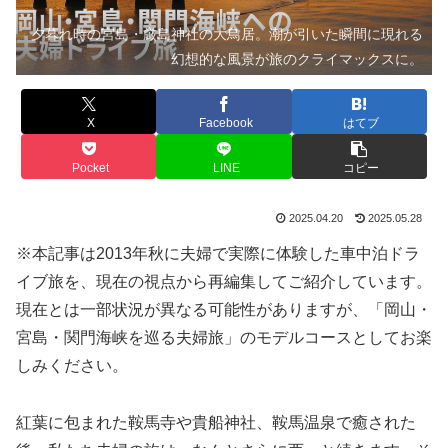
夕暮れ時の宮島・厳島神社の大鳥居。潮が引いた瞬間に現れる
幻想的な風景が旅のクライマックスに。
X
Facebook
はてブ
Pocket
LINE
コピー
2025.04.20
2025.05.28
※本記事は2013年秋に夫婦で実際に体験した車中泊ドラ
イブ旅を、現在の視点から再編集してご紹介しています。
現在とは一部状況が異なる可能性がありますが、「岡山・
宮島・関門海峡を巡る夫婦旅」のモデルコースとしてお楽
しみください。
紅葉に包まれた鞍馬寺や貴船神社、鞍馬温泉で癒された