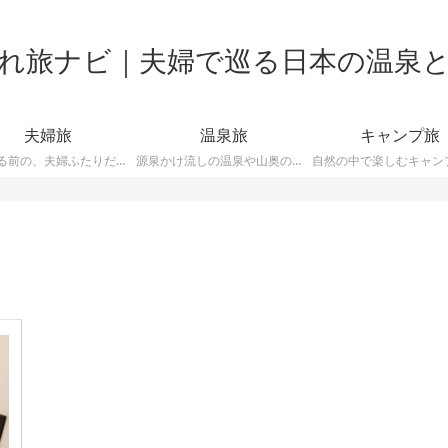
れ旅ナビ｜夫婦で巡る日本の温泉
夫婦旅
温泉旅
キャンプ旅
犬が来る前の、夫婦ふたりだけで巡った日本各地の旅の記録です。車旅や飛行機を使った旅、観光地や温泉、グルメスポットなど、思い出とともにご紹介します。
源泉かけ流しの温泉や山奥の秘湯、日帰り温泉、温泉宿のレビューなど、温泉好き夫婦のとっておき情報を集めています。犬連れOKの温泉宿も掲載しています。