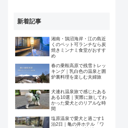
新着記事
湘南・鵠沼海岸・江の島近
くのペット可ランチなら炭
焼きミンナミ食堂がおすす
め
春の乗鞍高原で残雪トレッ
キング｜乳白色の温泉と囲
炉裏料理を楽しむ夫婦旅
犬連れ温泉旅で感じたある
ある10選｜実際に旅してわ
かった愛犬とのリアルな時
間
塩原温泉で愛犬と過ごす1
泊2日｜亀の井ホテル「ワ