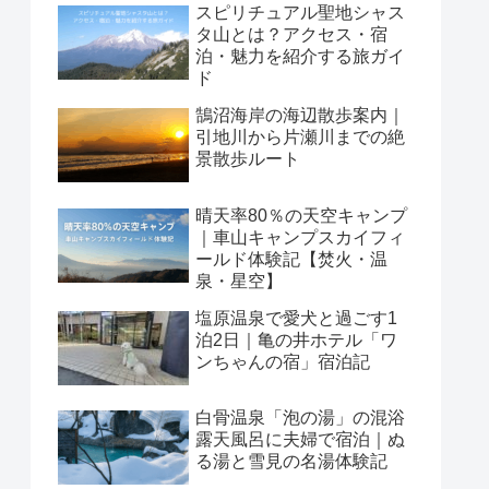
スピリチュアル聖地シャス
タ山とは？アクセス・宿
泊・魅力を紹介する旅ガイ
ド
鵠沼海岸の海辺散歩案内｜
引地川から片瀬川までの絶
景散歩ルート
晴天率80％の天空キャンプ
｜車山キャンプスカイフィ
ールド体験記【焚火・温
泉・星空】
塩原温泉で愛犬と過ごす1
泊2日｜亀の井ホテル「ワ
ンちゃんの宿」宿泊記
白骨温泉「泡の湯」の混浴
露天風呂に夫婦で宿泊｜ぬ
る湯と雪見の名湯体験記