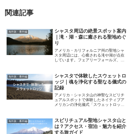
関連記事
シャスタ周辺の絶景スポット案内
海外旅・番外編
｜滝・湖・森に癒される聖地めぐ
り
アメリカ・カリフォルニア州の聖地シャ
スタ周辺には、心癒される滝や湖が点在
しています。フェアリーフォールズ、ハ
ートレイク、メディスンレイクなど、実
際に訪れた絶景スポットを紹介します。
シャスタで体験したスウェットロ
海外旅・番外編
ッジ｜魂を浄化する聖なる儀式の
記録
アメリカ・シャスタ山の神聖なスピリチ
ュアルスポットで体験したネイティブア
メリカンの浄化儀式「スウェットロッ
ジ」。その体験を通じて感じた祈りと癒
しの時間を綴ります。
スピリチュアル聖地シャスタ山と
海外旅・番外編
は？アクセス・宿泊・魅力を紹介
する旅ガイド